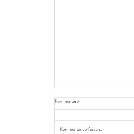
Kontrolle und Angst
Kommentare
Der Wunsch nach Kontrolle ist etwas,
das mir in meiner Praxis häufig
begegnet. „Ich habe die Dinge gerne im
Kommentar verfassen...
Griff“ – „Ich brauche den Überblick“ –