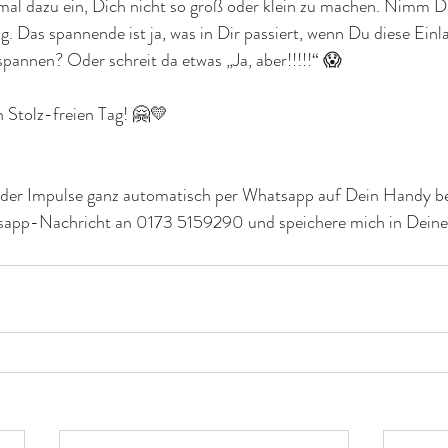
mal dazu ein, Dich nicht so groß oder klein zu machen. Nimm Di
g. Das spannende ist ja, was in Dir passiert, wenn Du diese Einla
pannen? Oder schreit da etwas „Ja, aber!!!!!“ 😱
 Stolz-freien Tag! 🤗💛
 der Impulse ganz automatisch per Whatsapp auf Dein Handy
tsapp-Nachricht an 0173 5159290 und speichere mich in Deine