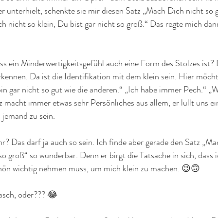
 unterhielt, schenkte sie mir diesen Satz „Mach Dich nicht so g
ch nicht so klein, Du bist gar nicht so groß.“ Das regte mich da
ss ein Minderwertigkeitsgefühl auch eine Form des Stolzes ist?
kennen. Da ist die Identifikation mit dem klein sein. Hier möch
in gar nicht so gut wie die anderen.“ „Ich habe immer Pech.“ „
 macht immer etwas sehr Persönliches aus allem, er lullt uns ei
 jemand zu sein. 
hr? Das darf ja auch so sein. Ich finde aber gerade den Satz „Ma
 so groß“ so wunderbar. Denn er birgt die Tatsache in sich, dass i
chön wichtig nehmen muss, um mich klein zu machen. 😉🙃
asch, oder??? 😂