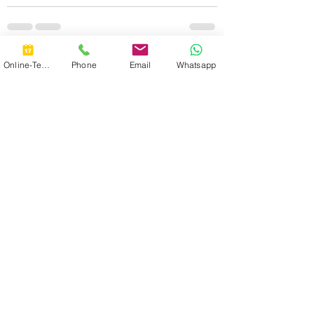
Aktuelle Beiträge
Alle ansehen
Online-Termin
Phone
Email
Whatsapp
Hilfe annehmen und Hilfe