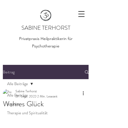
SABINE TERHORST
Privatpraxis Heilpraktikerin für
Psychotherapie
Beitrag
Alle Beiträge
Sabine Terhorst
Alle Beiträge
27. Sept. 2022
2 Min. Lesezeit
Wahres Glück
Impulse
Therapie und Spiritualität