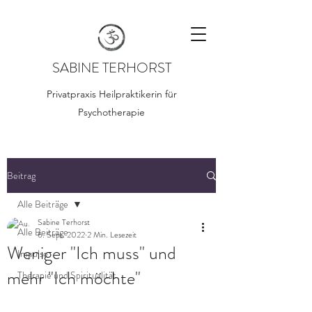
SABINE TERHORST
Privatpraxis Heilpraktikerin für
Psychotherapie
Beitrag
Alle Beiträge
Sabine Terhorst
Alle Beiträge
6. Sept. 2022
2 Min. Lesezeit
Weniger "Ich muss" und
Impulse
mehr "Ich möchte"
Therapie und Spiritualität