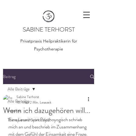
SABINE TERHORST
Privatpraxis Heilpraktikerin für
Psychotherapie
Beitrag
Alle Beiträge
Sabine Terhorst
Alle Beiträge
10. März
2 Min. Lesezeit
Wenn ich dazugehören will...
Impulse
Eine Leserin von Psychoyogisch schrieb 
Therapie und Spiritualität
mich an und beschrieb im Zusammenhang 
mit dem Gefühl der Einsamkeit eine Frage. 