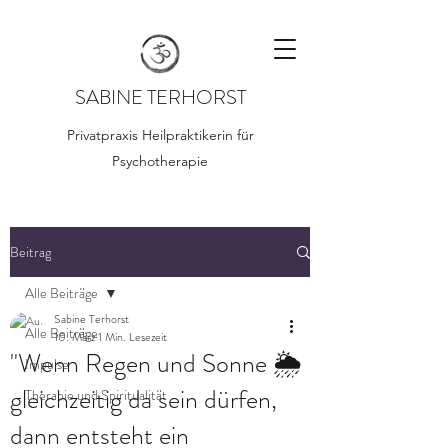
SABINE TERHORST
Privatpraxis Heilpraktikerin für
Psychotherapie
Beitrag
Alle Beiträge
Sabine Terhorst
Alle Beiträge
10. März
1 Min. Lesezeit
"Wenn Regen und Sonne 🌦️
Impulse
gleichzeitig da sein dürfen,
Therapie und Spiritualität
dann entsteht ein