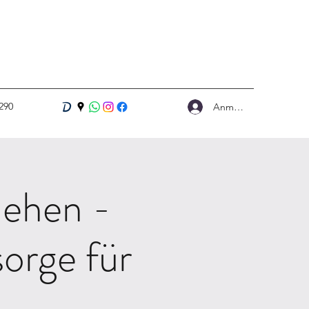
290
Anmelden
iehen -
orge für