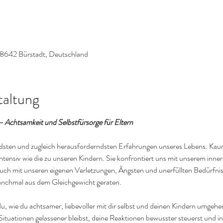
8642 Bürstadt, Deutschland
taltung
 – Achtsamkeit und Selbstfürsorge für Eltern
ifendsten und zugleich herausforderndsten Erfahrungen unseres Lebens. Ka
ntensiv wie die zu unseren Kindern. Sie konfrontiert uns mit unserem inne
ch mit unseren eigenen Verletzungen, Ängsten und unerfüllten Bedürfniss
manchmal aus dem Gleichgewicht geraten.
, wie du achtsamer, liebevoller mit dir selbst und deinen Kindern umgehen
ituationen gelassener bleibst, deine Reaktionen bewusster steuerst und in 