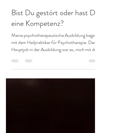
und unser Nervensystem reagiert
parasympathisch (=entspannt). Unser Leben
1. Juli
2 Min. Lesezeit
fließt, weil es beides gibt: Anspannung und
Entspannung. Ich beschäftige mich nun 10 Jahre
Bist Du gestört oder hast Du
mit Yoga und 8 Jahre mit Psychotherapie. Und
ich komme fast immer wieder auf einen grundl
eine Kompetenz?
Meine psychotherapeutische Ausbildung begann
mit dem Heilpraktiker für Psychotherapie. Der
Hauptjob in der Ausbildung war es, mich mit den
Störungsbildern des ICD-10 vertraut zu machen.
Ob eine Depression leicht, mittelgradig oder
schwer ist. Was eine Bulimie von einer
Magersucht unterscheidet. Wie man eine
Persönlichkeitsstörung diagnostiziert.
Naturgemäß war der Blick auf die Störung
gerichtet. Etwas, das Leid verursacht und dass
sich eben im Erscheinungsbild von den „Norma