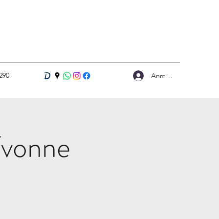
290
Anmelden
Yvonne