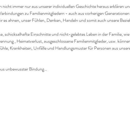
ich nicht immer nur aus unserer individuellen Geschichte heraus erklären un
rbindungen zu Familienmitgliedern - auch aus vorherigen Generationen 
wir es ahnen, unser Fühlen, Denken, Handeln und somit auch unsere Bezi
se, schicksalhafte Einschnitte und nicht-gelebtes Leben in der Familie, wie
rennung , Heimatverlust, ausgeschlossene Familienmitglieder, usw. können
efühle, Krankheiten, Unfälle und Handlungsmuster für Personen aus unse
aus unbewusster Bindung…