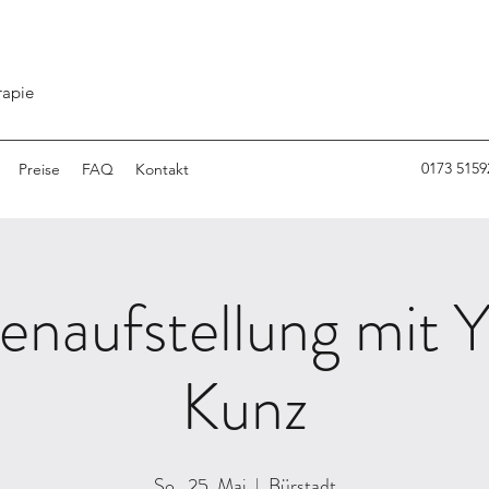
rapie
0173 5159
Preise
FAQ
Kontakt
ienaufstellung mit 
Kunz
So., 25. Mai
  |  
Bürstadt