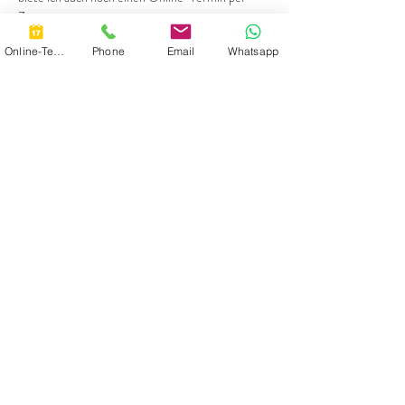
Zoom an.
Der Infoabend ist selbstverständlich kostenlos.
Online-Termin
Phone
Email
Whatsapp
Diese Veranstaltung teilen
SABINE TERHORST
Heilpraktikerin für Psychotherapie
info@yoga-einheit.de
0173 5159290