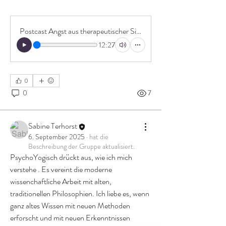
Postcast Angst aus therapeutischer Sicht
12:27
0
0
7
Sabine Terhorst
6. September 2025
·
hat die
Beschreibung der Gruppe aktualisiert.
PsychoYogisch drückt aus, wie ich mich 
verstehe . Es vereint die moderne 
wissenchaftliche Arbeit mit alten, 
traditionellen Philosophien. Ich liebe es, wenn 
ganz altes Wissen mit neuen Methoden 
Info
erforscht und mit neuen Erkenntnissen 