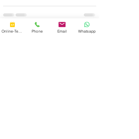
Aktuelle Beiträge
Alle ansehen
Online-Termin
Phone
Email
Whatsapp
Hilfe annehmen und Hilfe