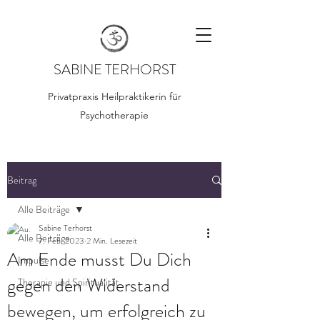
SABINE TERHORST
Privatpraxis Heilpraktikerin für
Psychotherapie
Beitrag
Alle Beiträge
Sabine Terhorst
Alle Beiträge
7. Feb. 2023
2 Min. Lesezeit
Am Ende musst Du Dich
Impulse
gegen den Widerstand
Therapie und Spiritualität
bewegen, um erfolgreich zu