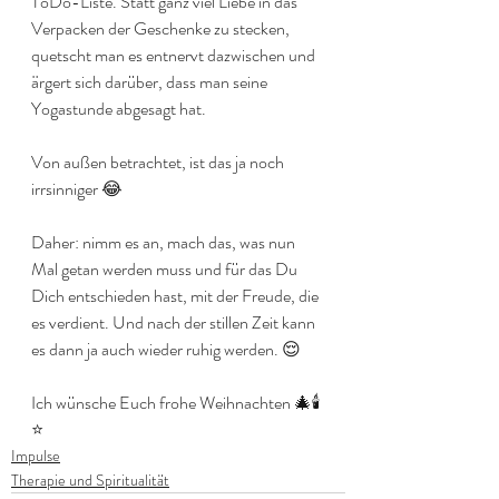
ToDo-Liste. Statt ganz viel Liebe in das 
Verpacken der Geschenke zu stecken, 
quetscht man es entnervt dazwischen und 
ärgert sich darüber, dass man seine 
Yogastunde abgesagt hat. 
Von außen betrachtet, ist das ja noch 
irrsinniger 😂
Daher: nimm es an, mach das, was nun 
Mal getan werden muss und für das Du 
Dich entschieden hast, mit der Freude, die 
es verdient. Und nach der stillen Zeit kann 
es dann ja auch wieder ruhig werden. 😌
Ich wünsche Euch frohe Weihnachten 🎄🕯️
⭐
Impulse
Therapie und Spiritualität