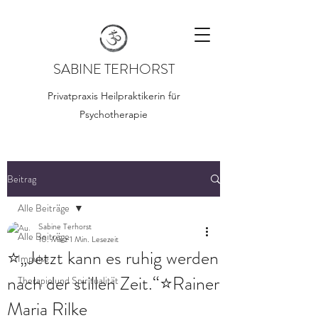
SABINE TERHORST
Privatpraxis Heilpraktikerin für
Psychotherapie
Beitrag
Alle Beiträge
Sabine Terhorst
Alle Beiträge
10. März
1 Min. Lesezeit
⭐„Jetzt kann es ruhig werden
Impulse
nach der stillen Zeit.“⭐Rainer
Therapie und Spiritualität
Maria Rilke