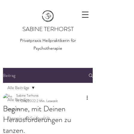
SABINE TERHORST
Privatpraxis Heilpraktikerin für
Psychotherapie
Beitrag
Alle Beiträge
Sabine Terhorst
Alle Beiträge
11. Okt. 2022
2 Min. Lesezeit
Beginne, mit Deinen
Impulse
Herausforderungen zu
Therapie und Spiritualität
tanzen.