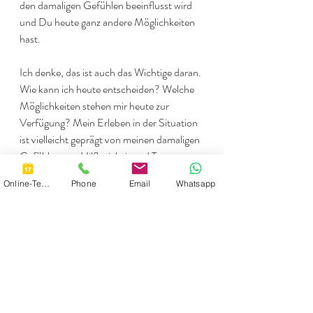
den damaligen Gefühlen beeinflusst wird 
und Du heute ganz andere Möglichkeiten 
hast.
Ich denke, das ist auch das Wichtige daran. 
Wie kann ich heute entscheiden? Welche 
Möglichkeiten stehen mir heute zur 
Verfügung? Mein Erleben in der Situation 
ist vielleicht geprägt von meinen damaligen 
Gefühlen von Hilflosigkeit und Trauer, 
aber ich bin nicht mehr das kleine Kind, das 
Online-Termin
Phone
Email
Whatsapp
diese Gefühle hatte.
Und ich habe noch eine wichtige Botschaft 
an alle Mütter und Väter, die gerade kleine 
Kinder haben:
 es ist unmöglich, alles richtig 
zu machen! Die sozialen Netzwerke sind 
voll von Horrorstories, die Ratschläge 
geben wollen, wie man Traumatisierungen 