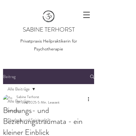
SABINE TERHORST
Privatpraxis Heilpraktikerin für
Psychotherapie
Beitrag
Alle Beiträge
Sabine Terhorst
Alle Beiträge
27. Juni 2025
5 Min. Lesezeit
Bindungs- und
Impulse
Beziehungstraumata - ein
Therapie und Spiritualität
kleiner Einblick