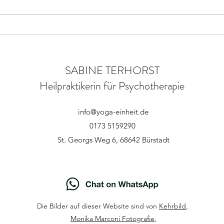
Ich habe es immer gerne getan. Naja,
Entsp
manchmal vielleicht auch mehr, weil
mein Pflichtbewusstsein mich dazu
anhielt 😏 –
SABINE TERHORST
Heilpraktikerin für Psychotherapie
info@yoga-einheit.de
0173 5159290
St. Georgs Weg 6, 68642 Bürstadt
Die Bilder auf dieser Website sind von
Kehrbild
,
Monika Marconi Fotografie
,