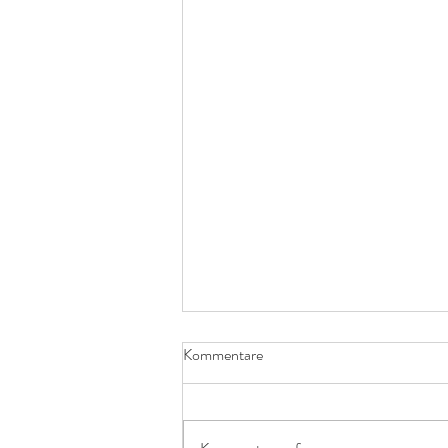
Kontrolle und Angst
Kommentare
Der Wunsch nach Kontrolle ist etwas,
das mir in meiner Praxis häufig
begegnet. „Ich habe die Dinge gerne im