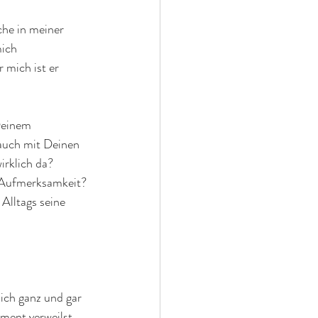
che in meiner 
ich 
 mich ist er 
Deinem 
auch mit Deinen 
rklich da? 
 Aufmerksamkeit? 
Alltags seine 
ich ganz und gar 
ent verweilst, 